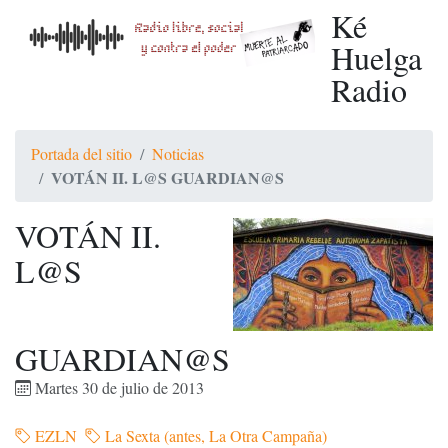
Ké
Huelga
Radio
Portada del sitio
Noticias
VOTÁN II. L@S GUARDIAN@S
VOTÁN II.
L@S
GUARDIAN@S
Martes 30 de julio de 2013
EZLN
La Sexta (antes, La Otra Campaña)