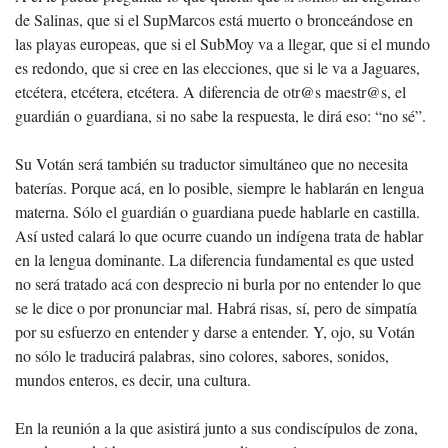
de Salinas, que si el SupMarcos está muerto o bronceándose en
las playas europeas, que si el SubMoy va a llegar, que si el mundo
es redondo, que si cree en las elecciones, que si le va a Jaguares,
etcétera, etcétera, etcétera. A diferencia de otr@s maestr@s, el
guardián o guardiana, si no sabe la respuesta, le dirá eso: “no sé”.
Su Votán será también su traductor simultáneo que no necesita
baterías. Porque acá, en lo posible, siempre le hablarán en lengua
materna. Sólo el guardián o guardiana puede hablarle en castilla.
Así usted calará lo que ocurre cuando un indígena trata de hablar
en la lengua dominante. La diferencia fundamental es que usted
no será tratado acá con desprecio ni burla por no entender lo que
se le dice o por pronunciar mal. Habrá risas, sí, pero de simpatía
por su esfuerzo en entender y darse a entender. Y, ojo, su Votán
no sólo le traducirá palabras, sino colores, sabores, sonidos,
mundos enteros, es decir, una cultura.
En la reunión a la que asistirá junto a sus condiscípulos de zona,