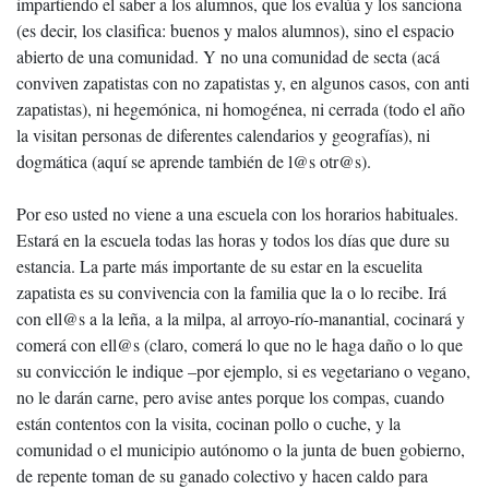
impartiendo el saber a los alumnos, que los evalúa y los sanciona
(es decir, los clasifica: buenos y malos alumnos), sino el espacio
abierto de una comunidad. Y no una comunidad de secta (acá
conviven zapatistas con no zapatistas y, en algunos casos, con anti
zapatistas), ni hegemónica, ni homogénea, ni cerrada (todo el año
la visitan personas de diferentes calendarios y geografías), ni
dogmática (aquí se aprende también de l@s otr@s).
Por eso usted no viene a una escuela con los horarios habituales.
Estará en la escuela todas las horas y todos los días que dure su
estancia. La parte más importante de su estar en la escuelita
zapatista es su convivencia con la familia que la o lo recibe. Irá
con ell@s a la leña, a la milpa, al arroyo-río-manantial, cocinará y
comerá con ell@s (claro, comerá lo que no le haga daño o lo que
su convicción le indique –por ejemplo, si es vegetariano o vegano,
no le darán carne, pero avise antes porque los compas, cuando
están contentos con la visita, cocinan pollo o cuche, y la
comunidad o el municipio autónomo o la junta de buen gobierno,
de repente toman de su ganado colectivo y hacen caldo para