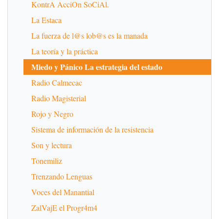
KontrA AcciOn SoCiAl.
La Estaca
La fuerza de l@s lob@s es la manada
La teoría y la práctica
Miedo y Pánico La estrategia del estado
Radio Calmecac
Radio Magisterial
Rojo y Negro
Sistema de información de la resistencia
Son y lectura
Tonemiliz
Trenzando Lenguas
Voces del Manantial
ZalVajE el Progr4m4