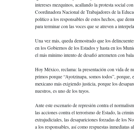
intereses mezquinos, acallando la protesta social con
Coordinadora Nacional de Trabajadores de la Educació
político a los responsables de estos hechos, que demu
para terminar con las voces que se atreven a interpela
Una vez más, queda demostrado que los delincuentes n
en los Gobiernos de los Estados y hasta en los Munic
el más mínimo intento de desafió arremeten con balas
Hoy México, reclama: la presentación con vida de nue
primos porque “Ayotzinapa, somos todos”, porque, e
mexicano más exigiendo justicia, porque los desapare
nuestros, es uno de los tuyos.
Ante este escenario de represión contra el normalis
las acciones contra el terrorismo de Estado, la crimin
extrajudiciales, las desapariciones forzadas de los No
a los responsables, así como respuestas inmediatas a