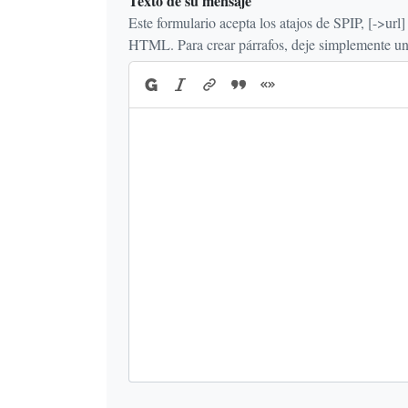
Texto de su mensaje
Este formulario acepta los atajos de SPIP, [->url] {{n
HTML. Para crear párrafos, deje simplemente una 