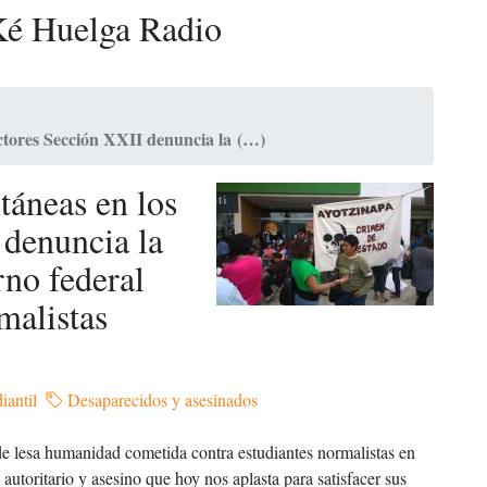
é Huelga Radio
ectores Sección XXII denuncia la (…)
táneas en los
 denuncia la
rno federal
malistas
iantil
Desaparecidos y asesinados
 de lesa humanidad cometida contra estudiantes normalistas en
utoritario y asesino que hoy nos aplasta para satisfacer sus