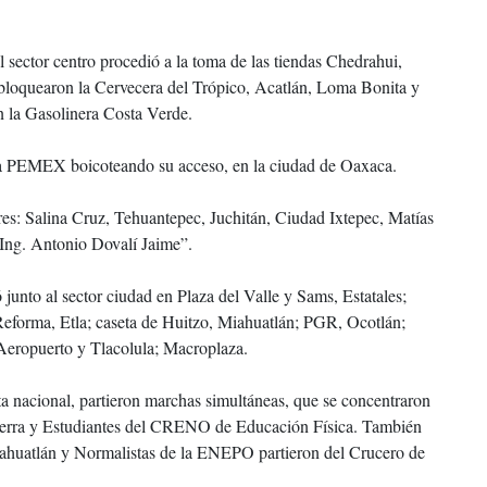
el sector centro procedió a la toma de las tiendas Chedrahui,
loquearon la Cervecera del Trópico, Acatlán, Loma Bonita y
n la Gasolinera Costa Verde.
ue a PEMEX boicoteando su acceso, en la ciudad de Oaxaca.
es: Salina Cruz, Tehuantepec, Juchitán, Ciudad Ixtepec, Matías
Ing. Antonio Dovalí Jaime”.
 junto al sector ciudad en Plaza del Valle y Sams, Estatales;
eforma, Etla; caseta de Huitzo, Miahuatlán; PGR, Ocotlán;
 Aeropuerto y Tlacolula; Macroplaza.
esta nacional, partieron marchas simultáneas, que se concentraron
 Sierra y Estudiantes del CRENO de Educación Física. También
Miahuatlán y Normalistas de la ENEPO partieron del Crucero de