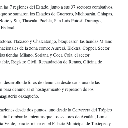
n las 7 regiones del Estado, junto a sus 37 sectores combativos,
 la que se sumaron los Estados de Guerrero, Michoacán, Chiapas,
orte y Sur, Tlaxcala, Puebla, San Luis Potosí, Durango,
 Federal.
 sectores Tlaxiaco y Chalcatongo, bloquearon las tiendas Milano
snacionales de la zona como: Aurrerá, Elektra, Coppel, Sector
las tiendas Milano, Soriana y Coca Cola, el sector
ble, Registro Civil, Recaudación de Rentas, Oficina de
al desarrollo de foros de denuncia desde cada una de las
n para denunciar el hostigamiento y represión de los
 magisterio oaxaqueño.
izaciones desde dos puntos, uno desde la Cervecera del Trópico
 María Lombardo, mientras que los sectores de Acatlán, Loma
ta Verde, para terminar en el Palacio Municipal de Tuxtepec y