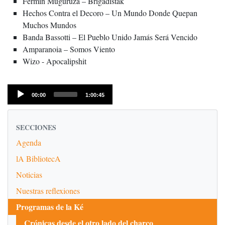
Fermín Muguruza – Brigadistak
Hechos Contra el Decoro – Un Mundo Donde Quepan
Muchos Mundos
Banda Bassotti – El Pueblo Unido Jamás Será Vencido
Amparanoia – Somos Viento
Wizo - Apocalipshit
Audio
Current
Total
00:00
1:00:45
time
Player
duration
SECCIONES
Agenda
lA BibliotecA
Noticias
Nuestras reflexiones
Programas de la Ké
Crónicas desde el otro lado del charco