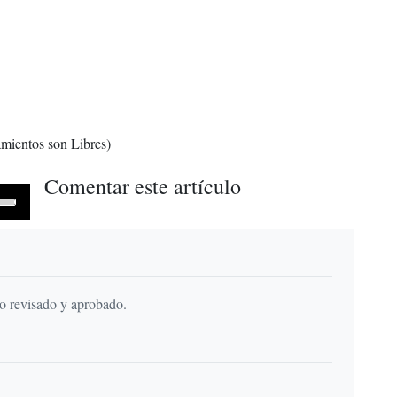
mientos son Libres)
Comentar este artículo
Down
ow
ease
do revisado y aprobado.
ease
me.