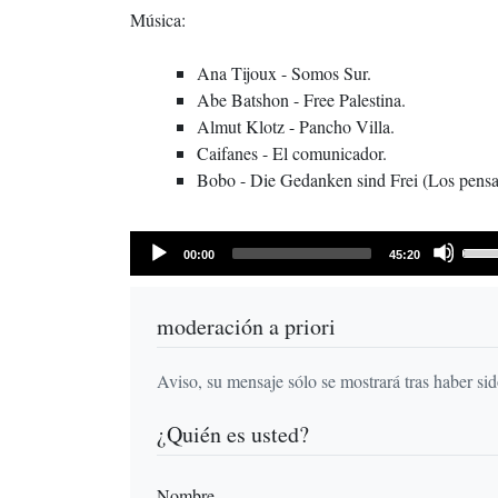
Música:
Ana Tijoux - Somos Sur.
Abe Batshon - Free Palestina.
Almut Klotz - Pancho Villa.
Caifanes - El comunicador.
Bobo - Die Gedanken sind Frei (Los pensa
Audio
Use
Current
Total
00:00
45:20
time
Player
duration
Up/
Arr
moderación a priori
keys
to
incr
Aviso, su mensaje sólo se mostrará tras haber si
or
¿Quién es usted?
decr
volu
Nombre