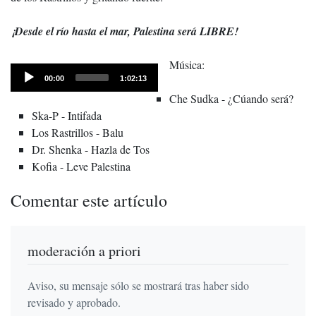
¡Desde el río hasta el mar, Palestina será LIBRE!
Música:
Audio
Current
Total
00:00
1:02:13
time
Player
duration
Che Sudka - ¿Cúando será?
Ska-P - Intifada
Los Rastrillos - Balu
Dr. Shenka - Hazla de Tos
Kofia - Leve Palestina
Comentar este artículo
moderación a priori
Aviso, su mensaje sólo se mostrará tras haber sido
revisado y aprobado.