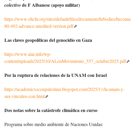
de F Albanese (apoyo militar)
colectivo
https://www.ohchr.org/sites/default/files/documents/hrbodies/hrcounci
80-492-advance-unedited-version.pdf
Las claves geopolíticas del genocidio en Gaza
https://www.alai.info/wp-
content/uploads/2025/10/ALenMovimiento_557_octubre2025.pdf
Por la ruptura de relaciones de la UNAM con Israel
https://academicxsconpalestina.blogspot.com/2025/11/la-unam-y-
sus-vinculos-con.html
Dos notas sobre la catástrofe climática en curso
Programa sobre medio ambiente de Naciones Unidas: