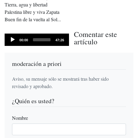
Tierra, agua y libertad
Palestina libre y viva Zapata
Buen fin de la vuelta al Sol...
Comentar este
Audio
artículo
Current
Total
00:00
47:26
time
Player
duration
moderación a priori
Aviso, su mensaje sólo se mostrará tras haber sido
revisado y aprobado.
¿Quién es usted?
Nombre