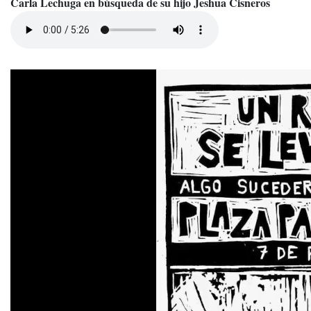
Carla Lechuga en búsqueda de su hijo Jeshua Cisneros