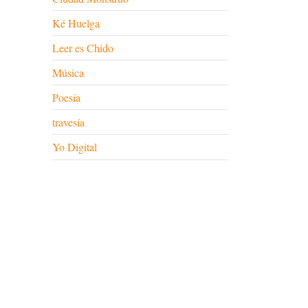
Ké Huelga
Leer es Chido
Música
Poesía
travesía
Yo Digital