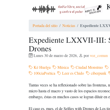
K
Expediente LXXVII
Portada del sitio
Noticias
Expediente LXXVII-III: S
Drones
Lunes 30 de marzo de 2026
,
por
voz_comun
Ké Huelga
Música
Ciudad Monstruo
100ciaPoética
Leer es Chido
ciberpunk
Tantas veces se ha reflexionado sobre las fronteras, n
micro hasta el macro y vasto de los espacios reconoc
embargo, éstas en muchos casos se logran diluir en e
El caso es, pues, el de Selfies with Drones de Los t