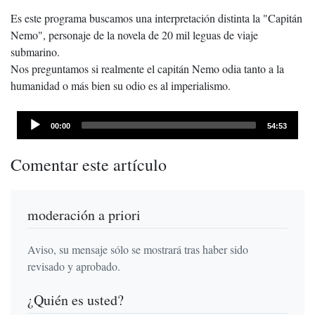
Es este programa buscamos una interpretación distinta la "Capitán
Nemo", personaje de la novela de 20 mil leguas de viaje
submarino.
Nos preguntamos si realmente el capitán Nemo odia tanto a la
humanidad o más bien su odio es al imperialismo.
Audio
Current
Total
00:00
54:53
time
Player
duration
Comentar este artículo
moderación a priori
Aviso, su mensaje sólo se mostrará tras haber sido
revisado y aprobado.
¿Quién es usted?