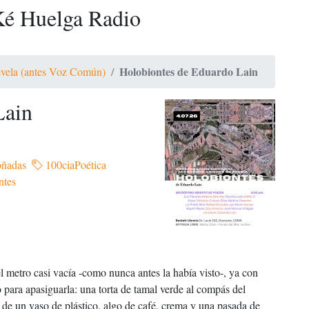
é Huelga Radio
Holobiontes de Eduardo Lain
vela (antes Voz Común)
Lain
oñadas
100ciaPoética
ntes
l metro casi vacía -como nunca antes la había visto-, ya con
ara apasiguarla: una torta de tamal verde al compás del
o de un vaso de plástico, algo de café, crema y una pasada de