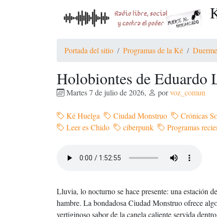
K
Portada del sitio
Programas de la Ké
Duerme
Holobiontes de Eduardo 
Martes 7 de julio de 2026
,
por
voz_comun
Ké Huelga
Ciudad Monstruo
Crónicas S
Leer es Chido
ciberpunk
Programas recie
Lluvia, lo nocturno se hace presente: una estación de
hambre. La bondadosa Ciudad Monstruo ofrece algo p
vertiginoso sabor de la canela caliente servida dentr