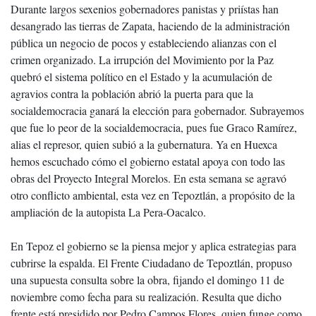
Durante largos sexenios gobernadores panistas y priístas han
desangrado las tierras de Zapata, haciendo de la administración
pública un negocio de pocos y estableciendo alianzas con el
crimen organizado. La irrupción del Movimiento por la Paz
quebró el sistema político en el Estado y la acumulación de
agravios contra la población abrió la puerta para que la
socialdemocracia ganará la elección para gobernador. Subrayemos
que fue lo peor de la socialdemocracia, pues fue Graco Ramírez,
alias el represor, quien subió a la gubernatura. Ya en Huexca
hemos escuchado cómo el gobierno estatal apoya con todo las
obras del Proyecto Integral Morelos. En esta semana se agravó
otro conflicto ambiental, esta vez en Tepoztlán, a propósito de la
ampliación de la autopista La Pera-Oacalco.
En Tepoz el gobierno se la piensa mejor y aplica estrategias para
cubrirse la espalda. El Frente Ciudadano de Tepoztlán, propuso
una supuesta consulta sobre la obra, fijando el domingo 11 de
noviembre como fecha para su realización. Resulta que dicho
frente está presidido por Pedro Campos Flores, quien funge como