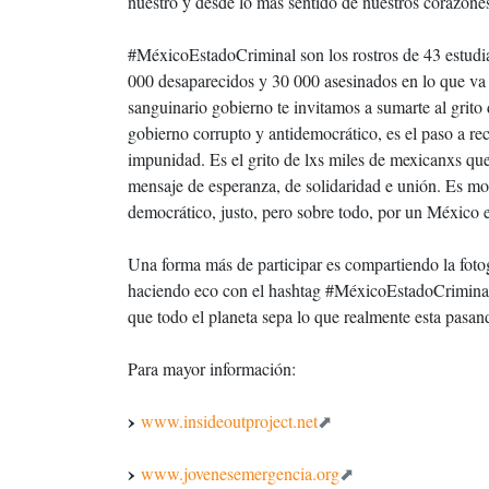
nuestro y desde lo más sentido de nuestros corazone
#MéxicoEstadoCriminal son los rostros de 43 estudi
000 desaparecidos y 30 000 asesinados en lo que va
sanguinario gobierno te invitamos a sumarte al grito
gobierno corrupto y antidemocrático, es el paso a r
impunidad. Es el grito de lxs miles de mexicanxs que
mensaje de esperanza, de solidaridad e unión. Es mo
democrático, justo, pero sobre todo, por un México 
Una forma más de participar es compartiendo la fotog
haciendo eco con el hashtag #MéxicoEstadoCriminal e
que todo el planeta sepa lo que realmente esta pasan
Para mayor información:
www.insideoutproject.net
www.jovenesemergencia.org