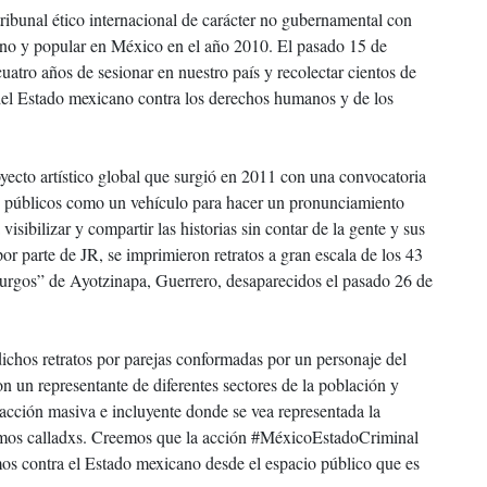
ribunal ético internacional de carácter no gubernamental con
dano y popular en México en el año 2010. El pasado 15 de
uatro años de sesionar en nuestro país y recolectar cientos de
del Estado mexicano contra los derechos humanos y de los
oyecto artístico global que surgió en 2011 con una convocatoria
ios públicos como un vehículo para hacer un pronunciamiento
isibilizar y compartir las historias sin contar de la gente y sus
r parte de JR, se imprimieron retratos a gran escala de los 43
 Burgos” de Ayotzinapa, Guerrero, desaparecidos el pasado 26 de
dichos retratos por parejas conformadas por un personaje del
on un representante de diferentes sectores de la población y
acción masiva e incluyente donde se vea representada la
damos calladxs. Creemos que la acción #MéxicoEstadoCriminal
mos contra el Estado mexicano desde el espacio público que es