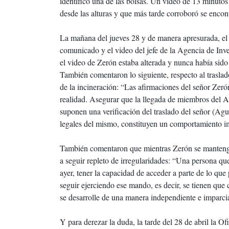
identificó una de las bolsas. Un video de 13 minutos
desde las alturas y que más tarde corroboró se encont
La mañana del jueves 28 y de manera apresurada, el
comunicado y el video del jefe de la Agencia de In
el video de Zerón estaba alterada y nunca había sid
También comentaron lo siguiente, respecto al trasla
de la incineración: “Las afirmaciones del señor Zeró
realidad. Asegurar que la llegada de miembros del 
suponen una verificación del traslado del señor (Agu
legales del mismo, constituyen un comportamiento i
También comentaron que mientras Zerón se mantenga 
a seguir repleto de irregularidades: “Una persona q
ayer, tener la capacidad de acceder a parte de lo que
seguir ejerciendo ese mando, es decir, se tienen que 
se desarrolle de una manera independiente e imparcial
Y para derezar la duda, la tarde del 28 de abril la 