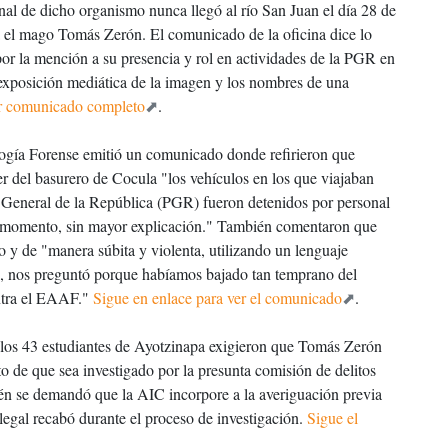
 de dicho organismo nunca llegó al río San Juan el día 28 de
a el mago Tomás Zerón. El comunicado de la oficina dice lo
r la mención a su presencia y rol en actividades de la PGR en
 exposición mediática de la imagen y los nombres de una
r comunicado completo
.
ogía Forense emitió un comunicado donde refirieron que
r del basurero de Cocula "los vehículos en los que viajaban
 General de la República (PGR) fueron detenidos por personal
l momento, sin mayor explicación." También comentaron que
o y de "manera súbita y violenta, utilizando un lenguaje
, nos preguntó porque habíamos bajado tan temprano del
ontra el EAAF."
Sigue en enlace para ver el comunicado
.
e los 43 estudiantes de Ayotzinapa exigieron que Tomás Zerón
o de que sea investigado por la presunta comisión de delitos
bién se demandó que la AIC incorpore a la averiguación previa
ilegal recabó durante el proceso de investigación.
Sigue el