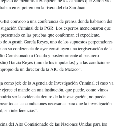
 repleto de mentiras a excepción de los caballos que Zerón vio
raban en el potrero en la rivera del río San Juan.
 GIEI convocó a una conferencia de prensa donde hablaron del
vestigación Criminal de la PGR. Los expertos mencionaron que
o presentado en las pruebas que conforman el expediente.
do de Agustín García Reyes, uno de los supuestos perpetradores
n en su conferencia de ayer constituyen una tergiversación de la
Alto Comisionado a Cocula y posteriormente al basurero
stín) García Reyes (uno de los imputados) y a las condiciones
mpropio de un director de la AIC de México”.
como jefe de la Agencia de Investigación Criminal el caso va
ue ejerce el mando en una institución, que puede, como vimos
 podría ser la evidencia dentro de la investigación, no puede
crear todas las condiciones necesarias para que la investigación
, sin interferencias”.
Oficina del Alto Comisionado de las Naciones Unidas para los