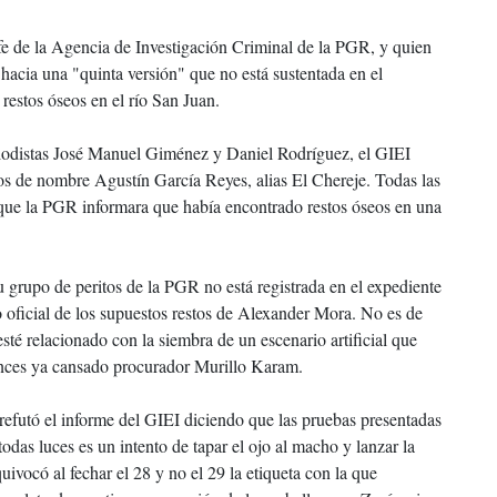
e de la Agencia de Investigación Criminal de la PGR, y quien
o hacia una "quinta versión" que no está sustentada en el
restos óseos en el río San Juan.
eriodistas José Manuel Giménez y Daniel Rodríguez, el GIEI
os de nombre Agustín García Reyes, alias El Chereje. Todas las
 que la PGR informara que había encontrado restos óseos en una
u grupo de peritos de la PGR no está registrada en el expediente
o oficial de los supuestos restos de Alexander Mora. No es de
sté relacionado con la siembra de un escenario artificial que
ntonces ya cansado procurador Murillo Karam.
refutó el informe del GIEI diciendo que las pruebas presentadas
das luces es un intento de tapar el ojo al macho y lanzar la
uivocó al fechar el 28 y no el 29 la etiqueta con la que