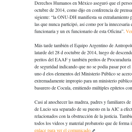
Derechos Humanos en México aseguró que el personal
octubre de 2014, como dijo en conferencia de prens
sigiente: “la ONU-DH manifiesta su extrañamiento po
las que nunca participó, así como por la innecesaria
funcionaria y un ex funcionario de esta Oficina”.
Ve
Más tarde también el Equipo Argentino de Antropol
latarde del 28 d eoctubre de 2014, luego de descende
peritos del EAAF y también peritos de Procuraduría
de seguridad indicando que no se podía pasar por e
uno d elos elementos del Ministerio Público se acerc
extremadamente impropio para un ministerio público
basurero de Cocula, emitiendo múltiples epítetos c
Casi al anochecer las madrea, padres y familiares d
de Lucio sea separado de su puesto en la AIC a efect
relacionados con la obstrucción de la justicia. Tam
todos los videos y material probatorio que de forma 
enlace para ver el comunicado.