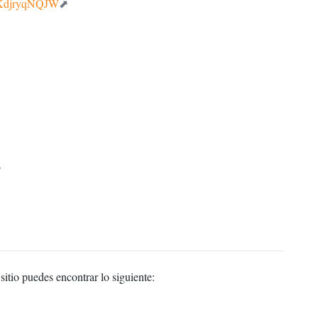
pKdjryqNQJW
s
 sitio puedes encontrar lo siguiente: