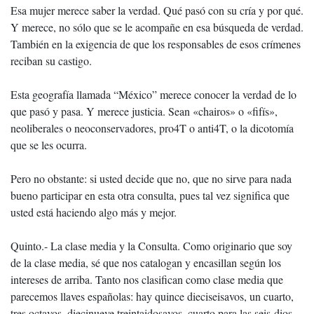
Esa mujer merece saber la verdad. Qué pasó con su cría y por qué.
Y merece, no sólo que se le acompañe en esa búsqueda de verdad.
También en la exigencia de que los responsables de esos crímenes
reciban su castigo.
Esta geografía llamada “México” merece conocer la verdad de lo
que pasó y pasa. Y merece justicia. Sean «chairos» o «fifís»,
neoliberales o neoconservadores, pro4T o anti4T, o la dicotomía
que se les ocurra.
Pero no obstante: si usted decide que no, que no sirve para nada
bueno participar en esta otra consulta, pues tal vez significa que
usted está haciendo algo más y mejor.
Quinto.- La clase media y la Consulta. Como originario que soy
de la clase media, sé que nos catalogan y encasillan según los
intereses de arriba. Tanto nos clasifican como clase media que
parecemos llaves españolas: hay quince dieciseisavos, un cuarto,
tres octavos, diecinueve treintaidosavos, cuarto para las seis-dios-