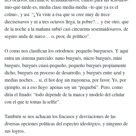
mío-qué-tarde-es, media clase media-media –lo que ya es el
colmo-, y así. “¿Ya viste a ésa que se cree muy de trece
dieciseisavos y ni a tres octavos llega, la pobre?… y ése otro, que
de la noche a la mañana subió casi cincuenta sesentaidosavos, de
seguro anda de narco… o, peor, de político”.
O como nos clasifican los ortodoxos: pequeño burgueses. Y aquí
entra un sistema parecido: nano burgués, micro burgués, mini
burgués, burgués cuasi-pequeño, pequeño burgués propiamente
dicho, burgués en proceso de desarrollo, y burgués entre azul y
medias noches… sí, el hot dog sin mayonesa, por favor. Yo, por
ejemplo, ni a eso llego: apenas soy un “pequebú”. Pero, como
diría el finado: “todo depende de la marca y modelo del celular
con el que te tomas la selfie”.
También se nos achacan los fracasos y desviaciones de las
diversas opciones políticas del espectro ideológico, y ninguno de
sus logros.