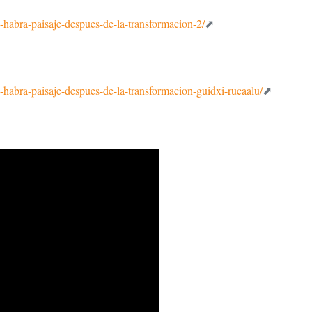
o-habra-paisaje-despues-de-la-transformacion-2/
o-habra-paisaje-despues-de-la-transformacion-guidxi-rucaalu/