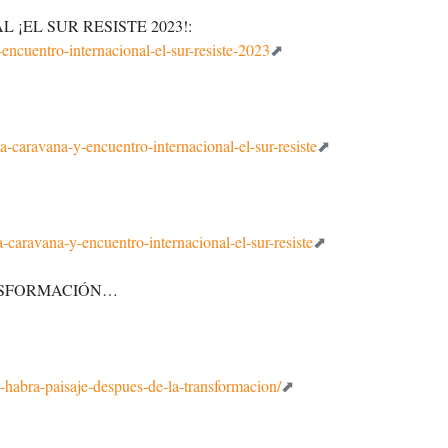
¡EL SUR RESISTE 2023!:
-encuentro-internacional-el-sur-resiste-2023
a-caravana-y-encuentro-internacional-el-sur-resiste
a-caravana-y-encuentro-internacional-el-sur-resiste
ANSFORMACIÓN…
o-habra-paisaje-despues-de-la-transformacion/