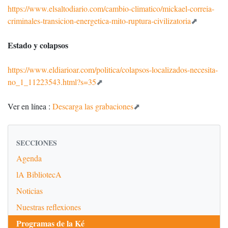
https://www.elsaltodiario.com/cambio-climatico/mickael-correia-
criminales-transicion-energetica-mito-ruptura-civilizatoria
Estado y colapsos
https://www.eldiarioar.com/politica/colapsos-localizados-necesita-
no_1_11223543.html?s=35
Ver en línea :
Descarga las grabaciones
SECCIONES
Agenda
lA BibliotecA
Noticias
Nuestras reflexiones
Programas de la Ké