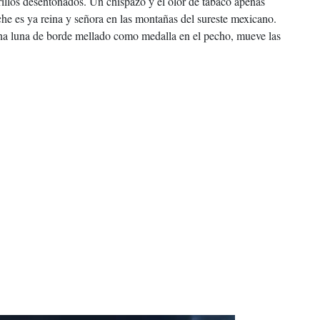
rillos desentonados. Un chispazo y el olor de tabaco apenas
che es ya reina y señora en las montañas del sureste mexicano.
una luna de borde mellado como medalla en el pecho, mueve las