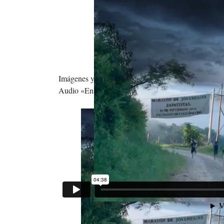
Imágenes y videos grabados por Los tercios Compa
Audio «En la noche», Amparanoia y Manu Chao