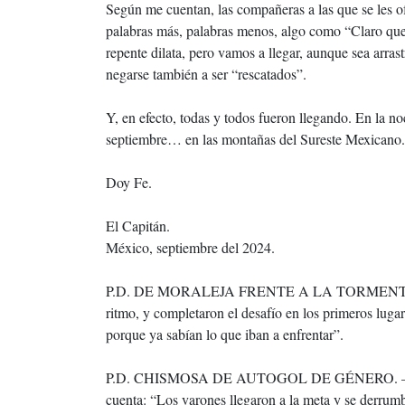
Según me cuentan, las compañeras a las que se les o
palabras más, palabras menos, algo como “Claro que 
repente dilata, pero vamos a llegar, aunque sea arras
negarse también a ser “rescatados”.
Y, en efecto, todas y todos fueron llegando. En la no
septiembre… en las montañas del Sureste Mexicano.
Doy Fe.
El Capitán.
México, septiembre del 2024.
P.D. DE MORALEJA FRENTE A LA TORMENTA. – Hu
ritmo, y completaron el desafío en los primeros lug
porque ya sabían lo que iban a enfrentar”.
P.D. CHISMOSA DE AUTOGOL DE GÉNERO. – El envi
cuenta: “Los varones llegaron a la meta y se derrumb