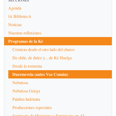
SECCIONES
Agenda
lA BibliotecA
Noticias
Nuestras reflexiones
Programas de la Ké
Crónicas desde el otro lado del charco
De chile, de dulce y... de Ké Huelga
Desde la tormenta
Duermevela (antes Voz Común)
Nebulosa
Nebulosa Griega
Palabra Indómita
Producciones especiales
Seminario de Marxismo y Feminismo en AL