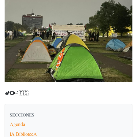
🏕️❎🍉🇵🇸
SECCIONES
Agenda
lA BibliotecA