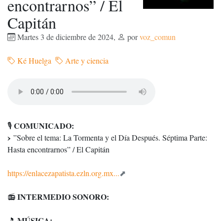
encontrarnos” / El
Capitán
Martes 3 de diciembre de 2024
,
por
voz_comun
Ké Huelga
Arte y ciencia
COMUNICADO:
🎙️
”Sobre el tema: La Tormenta y el Día Después. Séptima Parte:
Hasta encontrarnos” / El Capitán
https://enlacezapatista.ezln.org.mx...
INTERMEDIO SONORO:
📻
MÚSICA:
🎵