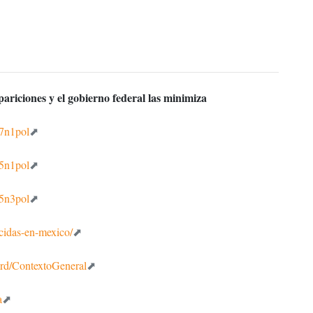
ariciones y el gobierno federal las minimiza
07n1pol
05n1pol
05n3pol
cidas-en-mexico/
ard/ContextoGeneral
a