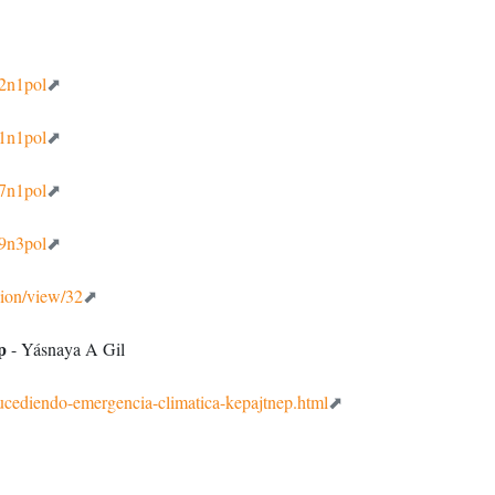
12n1pol
11n1pol
17n1pol
09n3pol
ion/view/32
p
- Yásnaya A Gil
sucediendo-emergencia-climatica-kepajtnep.html