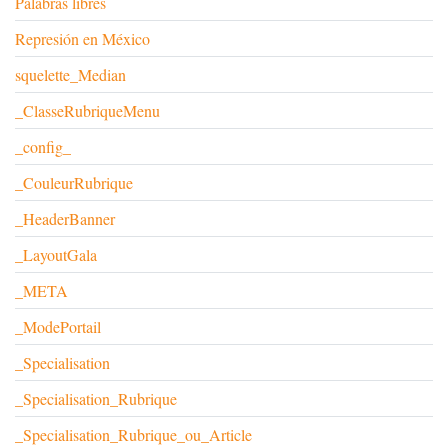
Palabras libres
Represión en México
squelette_Median
_ClasseRubriqueMenu
_config_
_CouleurRubrique
_HeaderBanner
_LayoutGala
_META
_ModePortail
_Specialisation
_Specialisation_Rubrique
_Specialisation_Rubrique_ou_Article