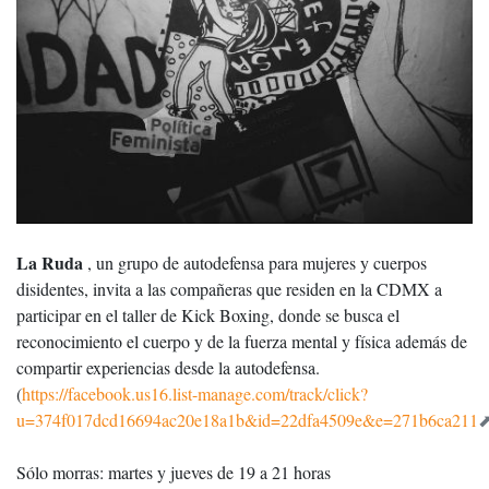
La Ruda
, un grupo de autodefensa para mujeres y cuerpos
disidentes, invita a las compañeras que residen en la CDMX a
participar en el taller de Kick Boxing, donde se busca el
reconocimiento el cuerpo y de la fuerza mental y física además de
compartir experiencias desde la autodefensa.
(
https://facebook.us16.list-manage.com/track/click?
u=374f017dcd16694ac20e18a1b&id=22dfa4509e&e=271b6ca211
Sólo morras: martes y jueves de 19 a 21 horas