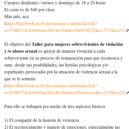
Cuerpxs disidentes: viernes y domingo de 18 a 20 horas
El costo es de $40 por clase
Más info, acá.
(
https://facebook.us16.list-manage.com/track/click?
u=374f017dcd16694ac20e18a1b&id=39e073f22f&e=271b6ca211
Taller para mujeres sobrevivientes de violación
El objetivo del
y /o abuso sexual
es apoyar de manera vivencial a cada
sobreviviente en su proceso de restauración para que reconozca y
sane, desde sus posibilidades, las heridas psicológicas y/o
espirituales provocadas por la situación de violencia sexual a la
que se le sometió.
(
https://facebook.us16.list-manage.com/track/click?
u=374f017dcd16694ac20e18a1b&id=c954e6caea&e=271b6ca211
Para ello se trabajará por medio de tres aspectos básicos:
1) El compartir de la historia de violencia
2) El reconocimiento y manejo de emociones, especialmente las