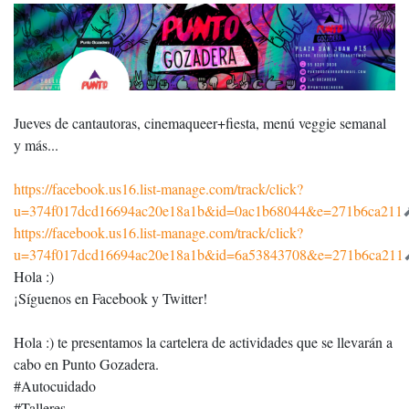
Jueves de cantautoras, cinemaqueer+fiesta, menú veggie semanal
y más...
https://facebook.us16.list-manage.com/track/click?
u=374f017dcd16694ac20e18a1b&id=0ac1b68044&e=271b6ca211
https://facebook.us16.list-manage.com/track/click?
u=374f017dcd16694ac20e18a1b&id=6a53843708&e=271b6ca211
Hola :)
¡Síguenos en Facebook y Twitter!
Hola :) te presentamos la cartelera de actividades que se llevarán a
cabo en Punto Gozadera.
#Autocuidado
#Talleres