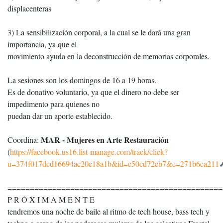
displacenteras
3) La sensibilización corporal, a la cual se le dará una gran
importancia, ya que el
movimiento ayuda en la deconstrucción de memorias corporales.
La sesiones son los domingos de 16 a 19 horas.
Es de donativo voluntario, ya que el dinero no debe ser
impedimento para quienes no
puedan dar un aporte establecido.
MAR - Mujeres en Arte Restauración
Coordina:
(
https://facebook.us16.list-manage.com/track/click?
u=374f017dcd16694ac20e18a1b&id=c50cd72eb7&e=271b6ca211
================================================
P R Ó X I M A M E N T E
tendremos una noche de baile al ritmo de tech house, bass tech y