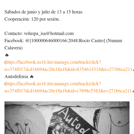
Sábados de junio y julio de 13 a 15 horas.
Cooperación: 120 por sesión.
Contacto: voluspa_isa@hotmail.com
Facebook: @[100000646000166:2048:Rocío Castro] (Nunum
Calavera)
🔥
(
https://facebook.us16.list-manage.com/track/click?
u=374f017dcd16694ac20e18a1b&id=8354614318&e=271b6ca211
Autodefensa 🔥
(
https://facebook.us16.list-manage.com/track/click?
u=374f017dcd16694ac20e18a1b&id=c7898c5383&e=271b6ca211