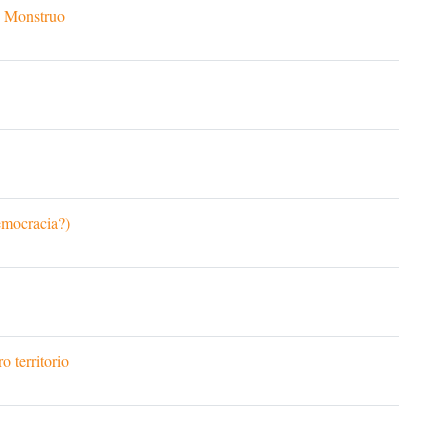
d Monstruo
emocracia?)
o territorio