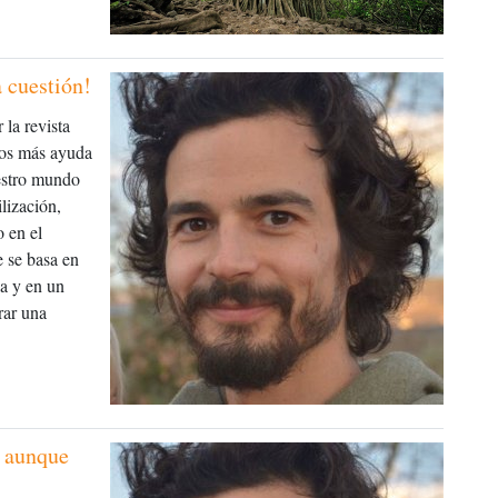
a cuestión!
 la revista
mos más ayuda
uestro mundo
lización,
o en el
 se basa en
ia y en un
rar una
r aunque