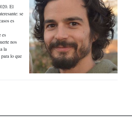
2020. El
teresante: se
casos es
e es
uerte nos
a la
 para lo que