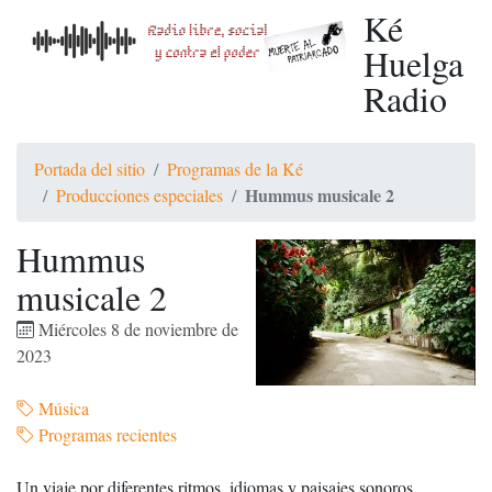
Ké
Huelga
Radio
Portada del sitio
Programas de la Ké
Hummus musicale 2
Producciones especiales
Hummus
musicale 2
Miércoles 8 de noviembre de
2023
Música
Programas recientes
Un viaje por diferentes ritmos, idiomas y paisajes sonoros.