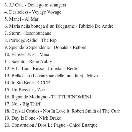
3. J.J Cale - Don’t go to strangers
4. Desireless - Voyage Voyage
5. Manel - Al Mar
6. Maria nella bottega d’un falegname - Fabrizio De André
7. Stormi - Iosonouncane
8. Porridge Radio - The Rip
9. Splendido Splendente - Donatella Rettore
10. Eclisse Twist - Mina
11. Salento - René Aubry
12. E La Luna Busso - Loredana Bertè
13. Bella ciao (La canzone delle mondine) - Milva
14. Io Sto Bene - CCCP
15. Un Bossa + - Zoe
16. Il grande Modugno - TUTTI FENOMENI
17. Not - Big Thief
18. Crystal Castles - Not In Love ft. Robert Smith of The Cure
19. Day Is Done - Nick Drake
20. Construción / Diós Le Pague - Chico Buarque