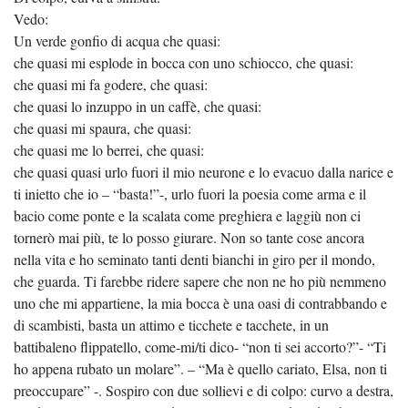
Vedo:
Un verde gonfio di acqua che quasi:
che quasi mi esplode in bocca con uno schiocco, che quasi:
che quasi mi fa godere, che quasi:
che quasi lo inzuppo in un caffè, che quasi:
che quasi mi spaura, che quasi:
che quasi me lo berrei, che quasi:
che quasi quasi urlo fuori il mio neurone e lo evacuo dalla narice e
ti inietto che io – “basta!”-, urlo fuori la poesia come arma e il
bacio come ponte e la scalata come preghiera e laggiù non ci
tornerò mai più, te lo posso giurare. Non so tante cose ancora
nella vita e ho seminato tanti denti bianchi in giro per il mondo,
che guarda. Ti farebbe ridere sapere che non ne ho più nemmeno
uno che mi appartiene, la mia bocca è una oasi di contrabbando e
di scambisti, basta un attimo e ticchete e tacchete, in un
battibaleno flippatello, come-mi/ti dico- “non ti sei accorto?”- “Ti
ho appena rubato un molare”. – “Ma è quello cariato, Elsa, non ti
preoccupare” -. Sospiro con due sollievi e di colpo: curvo a destra,