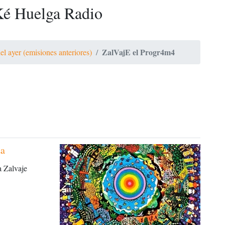
é Huelga Radio
ZalVajE el Progr4m4
el ayer (emisiones anteriores)
za
a Zalvaje