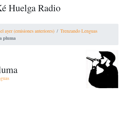
é Huelga Radio
el ayer (emisiones anteriores)
Trenzando Lenguas
na pluma
pluma
nguas