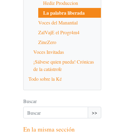
Hediz Produccion
La palabra liberada
Voces del Manantial
ZalVajE el Progr4m4
ZineZero
Voces Invitadas
¡Sálvese quien pueda! Crónicas
de la catástrofe
Todo sobre la Ké
Buscar
>>
En la misma sección