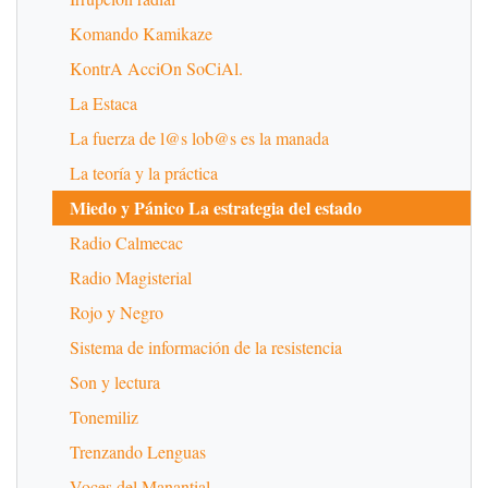
Komando Kamikaze
KontrA AcciOn SoCiAl.
La Estaca
La fuerza de l@s lob@s es la manada
La teoría y la práctica
Miedo y Pánico La estrategia del estado
Radio Calmecac
Radio Magisterial
Rojo y Negro
Sistema de información de la resistencia
Son y lectura
Tonemiliz
Trenzando Lenguas
Voces del Manantial